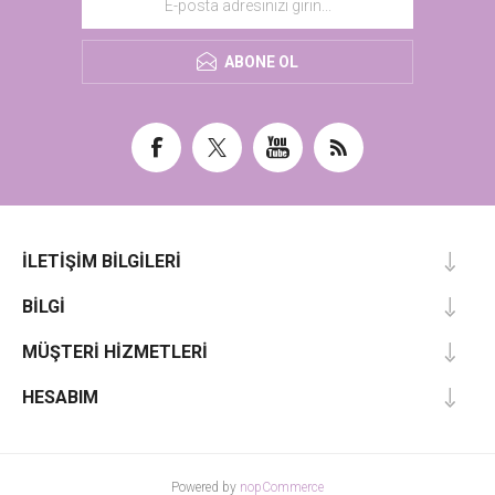
ABONE OL
İLETIŞIM BILGILERI
BILGI
MÜŞTERI HIZMETLERI
HESABIM
Powered by
nopCommerce