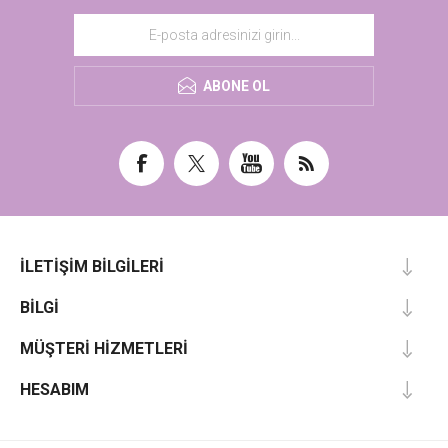
ABONE OL
İLETIŞIM BILGILERI
BILGI
MÜŞTERI HIZMETLERI
HESABIM