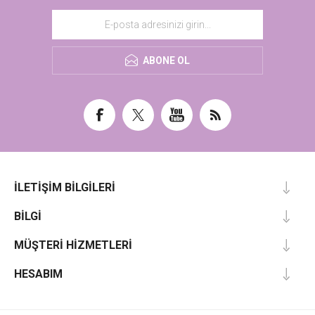
ABONE OL
İLETIŞIM BILGILERI
BILGI
MÜŞTERI HIZMETLERI
HESABIM