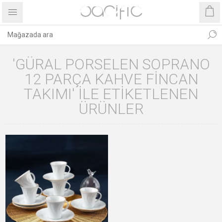
'GÜRAL PORSELEN SOPRANO
12 PARÇA KAHVE FINCAN
TAKIMI' ILE ETIKETLENEN
ÜRÜNLER