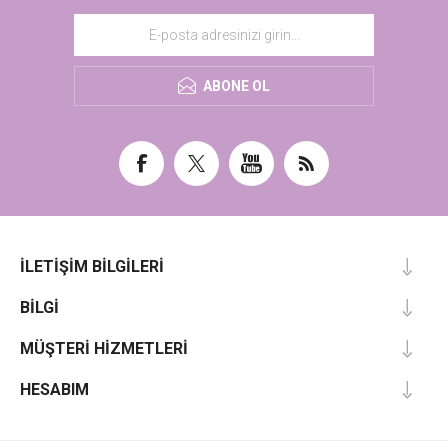
ABONE OL
İLETIŞIM BILGILERI
BILGI
MÜŞTERI HIZMETLERI
HESABIM