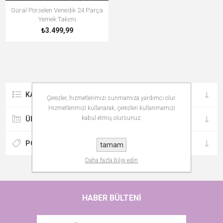
Güral Porselen Venedik 24 Parça
Yemek Takımı
₺3.499,99
KATEGORILER
Çerezler, hizmetlerimizi sunmamıza yardımcı olur.
Hizmetlerimizi kullanarak, çerezleri kullanmamızı
kabul etmiş olursunuz.
ÜRETICILER
POPÜLER ETIKETLER
tamam
Daha fazla bilgi edin
HABER BÜLTENI