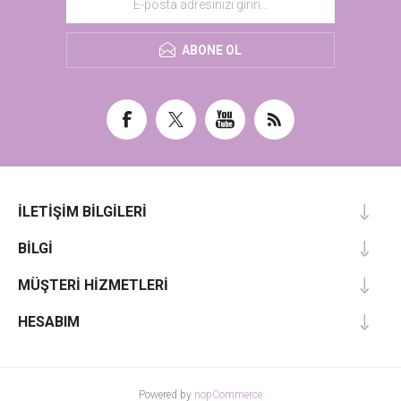
ABONE OL
İLETIŞIM BILGILERI
BILGI
MÜŞTERI HIZMETLERI
HESABIM
Powered by
nopCommerce