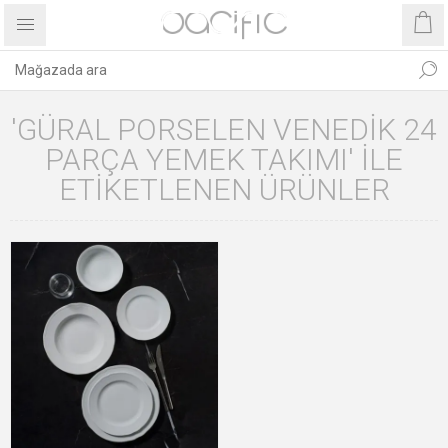
'GÜRAL PORSELEN VENEDIK 24
PARÇA YEMEK TAKIMI' ILE
ETIKETLENEN ÜRÜNLER