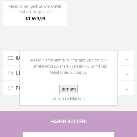
Nehir Silver Çelik 20 Cm Omlet
Sahan - Kapaksız
₺1.699,99
KATEGORILER
Çerezler, hizmetlerimizi sunmamıza yardımcı olur.
Hizmetlerimizi kullanarak, çerezleri kullanmamızı
kabul etmiş olursunuz.
ÜRETICILER
POPÜLER ETIKETLER
tamam
Daha fazla bilgi edin
HABER BÜLTENI