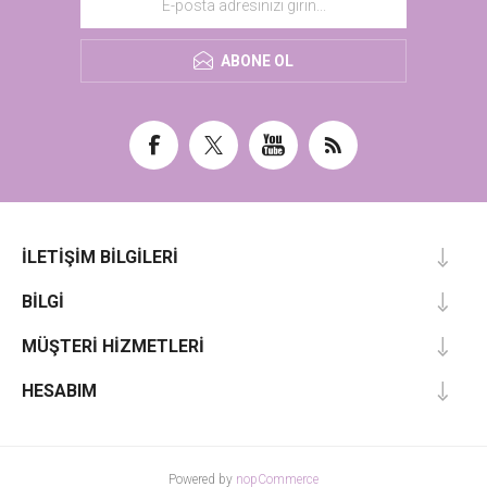
ABONE OL
İLETIŞIM BILGILERI
BILGI
MÜŞTERI HIZMETLERI
HESABIM
Powered by
nopCommerce