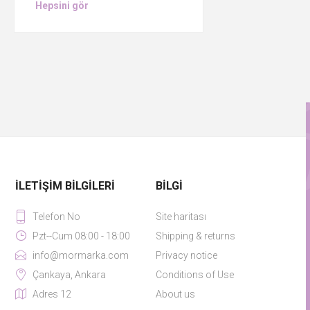
Hepsini gör
İLETIŞIM BILGILERI
BILGI
Telefon No
Site haritası
Pzt--Cum 08:00 - 18:00
Shipping & returns
info@mormarka.com
Privacy notice
Çankaya, Ankara
Conditions of Use
Adres 12
About us