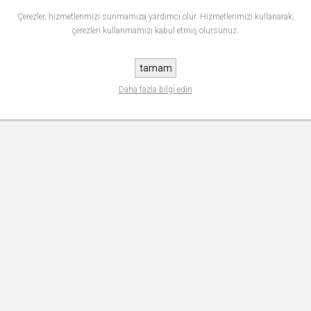
Çerezler, hizmetlerimizi sunmamıza yardımcı olur. Hizmetlerimizi kullanarak,
çerezleri kullanmamızı kabul etmiş olursunuz.
tamam
Daha fazla bilgi edin