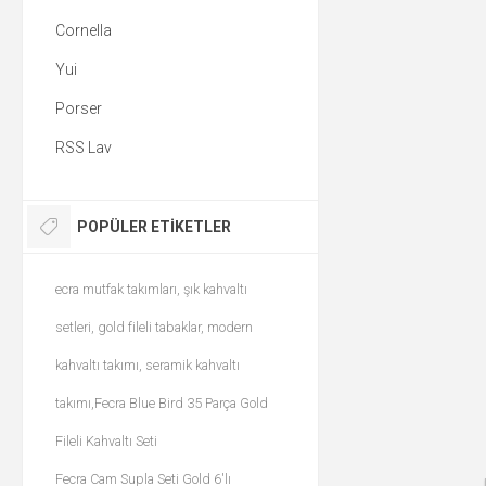
Cornella
Yui
Porser
RSS Lav
POPÜLER ETIKETLER
ecra mutfak takımları, şık kahvaltı
setleri, gold fileli tabaklar, modern
kahvaltı takımı, seramik kahvaltı
takımı,Fecra Blue Bird 35 Parça Gold
Fileli Kahvaltı Seti
Fecra Cam Supla Seti Gold 6'lı