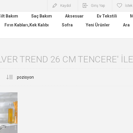
Kaydol
Giriş Yap
İstek
ilt Bakım
Saç Bakım
Aksesuar
Ev Tekstili
M
Fırın Kabları,Kek Kalıbı
Sofra
Yeni Ürünler
Ara
ILVER TREND 26 CM TENCERE' I