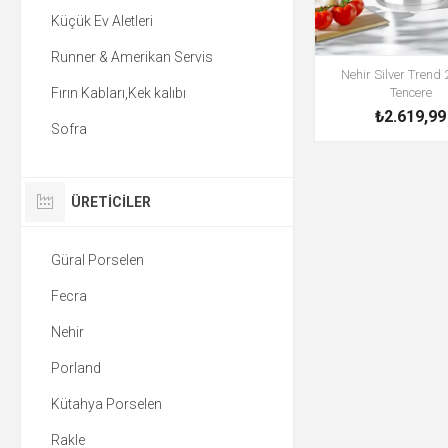
Küçük Ev Aletleri
Runner & Amerikan Servis
Nehir Silver Trend
Fırın Kabları,Kek kalıbı
Tencere
₺2.619,99
Sofra
ÜRETICILER
Güral Porselen
Fecra
Nehir
Porland
Kütahya Porselen
Rakle