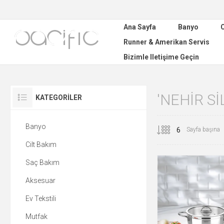
Ana Sayfa
Banyo
C
Runner & Amerikan Servis
Bizimle Iletişime Geçin
'NEHIR S
KATEGORILER
Banyo
Sayfa başına
Cilt Bakım
Saç Bakım
Aksesuar
Ev Tekstili
Mutfak