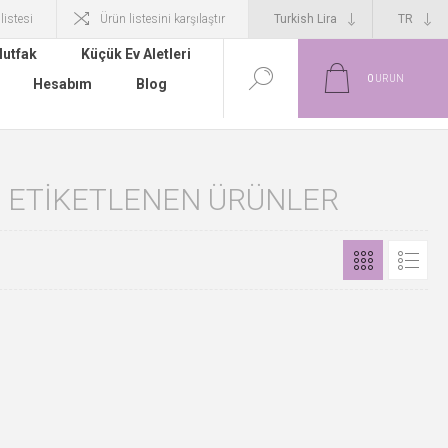
 listesi
Ürün listesini karşılaştır
utfak
Küçük Ev Aletleri
0
ÜRÜN
Hesabım
Blog
LE ETIKETLENEN ÜRÜNLER