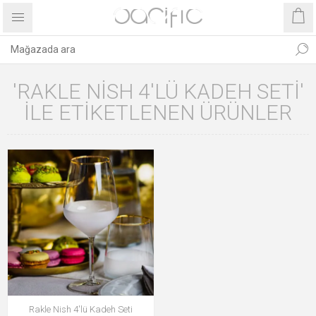
'RAKLE NISH 4'LÜ KADEH SETI'
ILE ETIKETLENEN ÜRÜNLER
Rakle Nish 4'lü Kadeh Seti