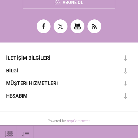
ABONE OL
İLETIŞIM BILGILERI
BILGI
MÜŞTERI HIZMETLERI
HESABIM
Powered by
nopCommerce
Designed by
Nop-Templates.com
Telif hakkı © 2026 mormarka. Tüm hakları saklıdır.