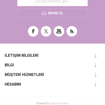
ABONE OL
İLETIŞIM BILGILERI
BILGI
MÜŞTERI HIZMETLERI
HESABIM
Powered by
nopCommerce