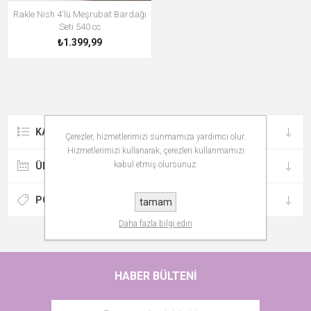
Rakle Nish 4'lü Meşrubat Bardağı
Seti 540 cc
₺1.399,99
KATEGORILER
Çerezler, hizmetlerimizi sunmamıza yardımcı olur.
Hizmetlerimizi kullanarak, çerezleri kullanmamızı
kabul etmiş olursunuz.
ÜRETICILER
POPÜLER ETIKETLER
tamam
Daha fazla bilgi edin
HABER BÜLTENI