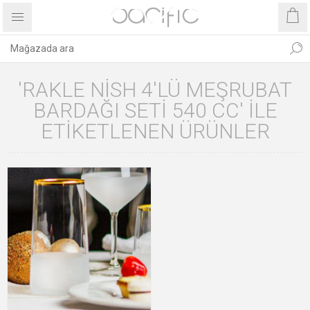
'RAKLE NISH 4'LÜ MEŞRUBAT
BARDAĞI SETI 540 CC' ILE
ETIKETLENEN ÜRÜNLER